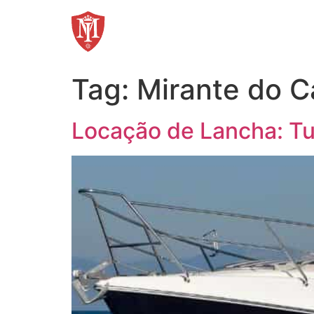
Ir
para
o
conteúdo
Tag:
Mirante do C
Locação de Lancha: Tu