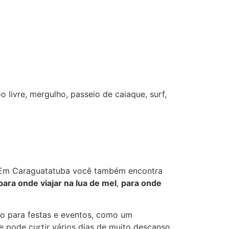
livre, mergulho, passeio de caiaque, surf,
ta. Em Caraguatatuba você também encontra
para onde viajar na lua de mel
,
para onde
o para festas e eventos, como um
e pode curtir vários dias de muito descanso