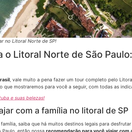
r no Litoral Norte de SP!
 o Litoral Norte de São Paul
rasil
, vale muito a pena fazer um tour completo pelo Litor
? É o que mostraremos para você a seguir, com todas as in
uba e suas belezas!
jar com a família no litoral de SP
mília, saiba que há muitos destinos legais para desfrutar
o Paulo, então nossa
recomendação para você viajar com a