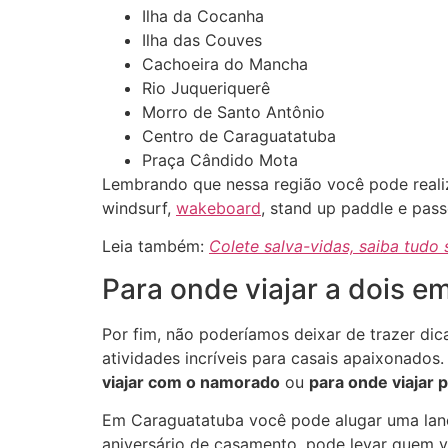
Ilha da Cocanha
Ilha das Couves
Cachoeira do Mancha
Rio Juqueriquerê
Morro de Santo Antônio
Centro de Caraguatatuba
Praça Cândido Mota
Lembrando que nessa região você pode realiza
windsurf,
wakeboard
, stand up paddle e pas
Leia também:
Colete salva-vidas, saiba tudo
Para onde viajar a dois e
Por fim, não poderíamos deixar de trazer dic
atividades incríveis para casais apaixonado
viajar com o namorado
ou
para onde viajar
Em Caraguatatuba você pode alugar uma lanc
aniversário de casamento, pode levar quem v