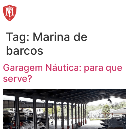
Ir
para
o
conteúdo
Tag:
Marina de
barcos
Garagem Náutica: para que
serve?