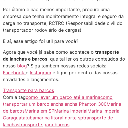
Por último e não menos importante, procure uma
empresa que tenha monitoramento integral e seguro da
carga no transporte, RCTRC (Responsabilidade civil do
transportador rodoviário de cargas).
E aí, esse artigo foi útil para você?
Agora que você já sabe como acontece o
transporte
de lanchas e barcos
, que tal ler os outros conteúdos do
nosso
blog
? Siga também nossas redes sociais:
Facebook
e
Instagram
e fique por dentro das nossas
novidades e lançamentos.
Transporte para barcos
Com a tag
como levar um barco até a marina
como
transportar um barco
lancha
lancha Phanton 300
Marina
de barcos
Marina em SP
Marina Imperial
Marina imperial
Caraguatatuba
marina litoral norte sp
transporte de
lanchas
transporte para barcos